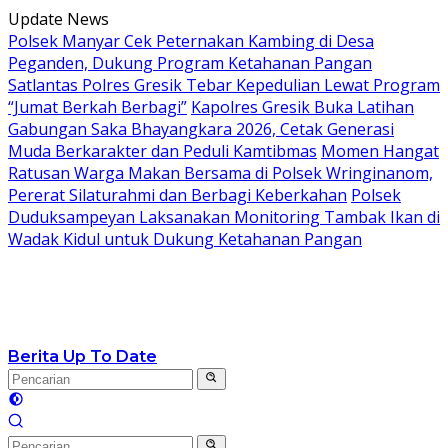
Langsung
Update News
ke
Polsek Manyar Cek Peternakan Kambing di Desa
konten
Peganden, Dukung Program Ketahanan Pangan
Satlantas Polres Gresik Tebar Kepedulian Lewat Program
“Jumat Berkah Berbagi”
Kapolres Gresik Buka Latihan
Gabungan Saka Bhayangkara 2026, Cetak Generasi
Muda Berkarakter dan Peduli Kamtibmas
Momen Hangat
Ratusan Warga Makan Bersama di Polsek Wringinanom,
Pererat Silaturahmi dan Berbagi Keberkahan
Polsek
Duduksampeyan Laksanakan Monitoring Tambak Ikan di
Wadak Kidul untuk Dukung Ketahanan Pangan
Berita Up To Date