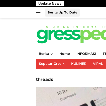
Langsung
Update News
ke
konten
Berita Up To Date
Berita
Home
INFORMASI
T
Seputar Gresik
KULINER
VIRAL
threads