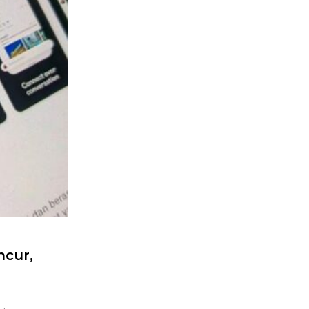
ncur,