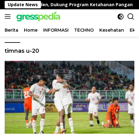
Langsung
 di Desa Peganden, Dukung Program Ketahanan Pangan
Update News
ke
konten
Berita
Home
INFORMASI
TECHNO
Kesehatan
Eko
timnas u-20