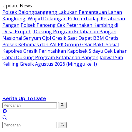
Langsung
Update News
ke
Polsek Balongpanggang Lakukan Pemantauan Lahan
konten
Kangkung, Wujud Dukungan Polri terhadap Ketahanan
Pangan
Polsek Panceng Cek Peternakan Kambing di
Desa Prupuh, Dukung Program Ketahanan Pangan
Nasional
Senyum Ojol Gresik Saat Dapat BBM Gratis,
Polsek Kebomas dan YALPK Group Gelar Bakti Sosial
Kapolres Gresik Perintahkan Kapolsek Sidayu Cek Lahan
Cabai Dukung Program Ketahanan Pangan
Jadwal Sim
Keliling Gresik Agustus 2026 (Minggu ke 1)
Berita Up To Date