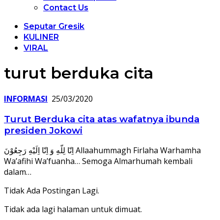
Contact Us
Seputar Gresik
KULINER
VIRAL
turut berduka cita
INFORMASI
25/03/2020
Turut Berduka cita atas wafatnya ibunda
presiden Jokowi
اِنّا لِلّهِ وَ اِنّا اِلَيْهِ رَجِعُوْنَ Allaahummagh Firlaha Warhamha
Wa’afihi Wa’fuanha… Semoga Almarhumah kembali
dalam…
Tidak Ada Postingan Lagi.
Tidak ada lagi halaman untuk dimuat.