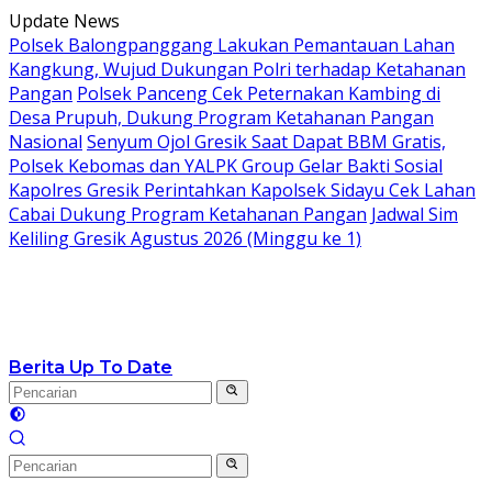
Langsung
Update News
ke
Polsek Balongpanggang Lakukan Pemantauan Lahan
konten
Kangkung, Wujud Dukungan Polri terhadap Ketahanan
Pangan
Polsek Panceng Cek Peternakan Kambing di
Desa Prupuh, Dukung Program Ketahanan Pangan
Nasional
Senyum Ojol Gresik Saat Dapat BBM Gratis,
Polsek Kebomas dan YALPK Group Gelar Bakti Sosial
Kapolres Gresik Perintahkan Kapolsek Sidayu Cek Lahan
Cabai Dukung Program Ketahanan Pangan
Jadwal Sim
Keliling Gresik Agustus 2026 (Minggu ke 1)
Berita Up To Date