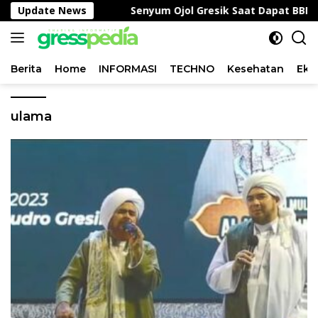
Langsung
an Nasional
Update News
Senyum Ojol Gresik Saat Dapat BBM Grati
ke
konten
Berita
Home
INFORMASI
TECHNO
Kesehatan
Eko
ulama