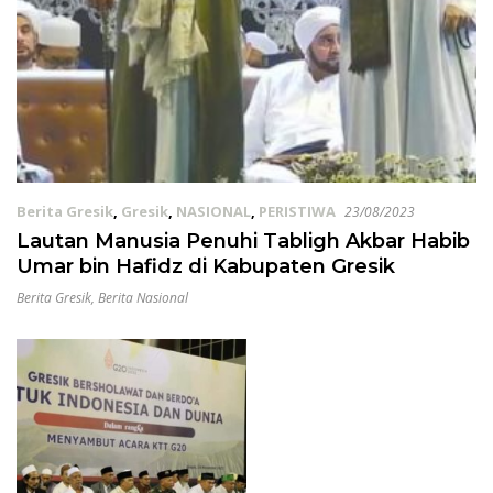
Berita Gresik
,
Gresik
,
NASIONAL
,
PERISTIWA
23/08/2023
Lautan Manusia Penuhi Tabligh Akbar Habib
Umar bin Hafidz di Kabupaten Gresik
Berita Gresik
,
Berita Nasional