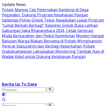
Langsung
Update News
ke
Polsek Manyar Cek Peternakan Kambing di Desa
konten
Peganden, Dukung Program Ketahanan Pangan
Satlantas Polres Gresik Tebar Kepedulian Lewat Program
“Jumat Berkah Berbagi”
Kapolres Gresik Buka Latihan
Gabungan Saka Bhayangkara 2026, Cetak Generasi
Muda Berkarakter dan Peduli Kamtibmas
Momen Hangat
Ratusan Warga Makan Bersama di Polsek Wringinanom,
Pererat Silaturahmi dan Berbagi Keberkahan
Polsek
Duduksampeyan Laksanakan Monitoring Tambak Ikan di
Wadak Kidul untuk Dukung Ketahanan Pangan
Berita Up To Date