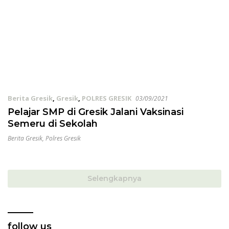
Berita Gresik
,
Gresik
,
POLRES GRESIK
03/09/2021
Pelajar SMP di Gresik Jalani Vaksinasi
Semeru di Sekolah
Berita Gresik
,
Polres Gresik
Selengkapnya
follow us