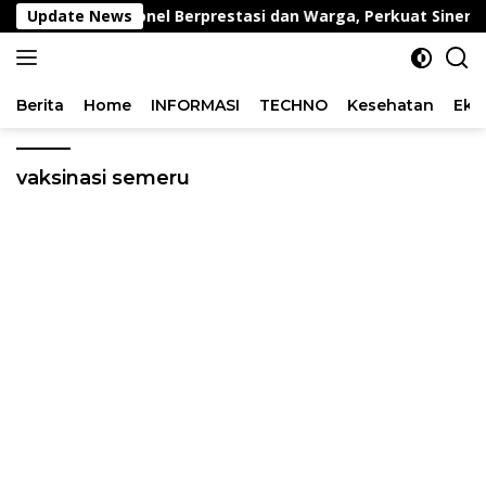
Langsung
ward kepada Personel Berprestasi dan Warga, Perkuat Sinergi
Update News
ke
konten
Berita
Home
INFORMASI
TECHNO
Kesehatan
Eko
vaksinasi semeru