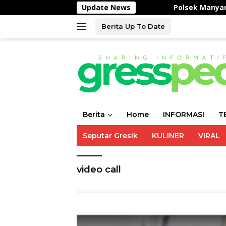
Langsung
Update News
Polsek Manyar Cek 
ke
konten
Berita Up To Date
Berita
Home
INFORMASI
T
Seputar Gresik
KULINER
VIRAL
video call