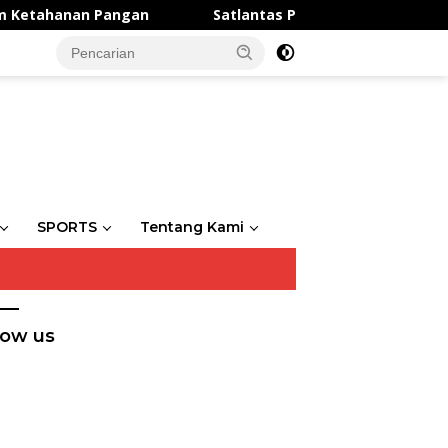
ahanan Pangan
Satlantas Polres Gresik Tebar Kepedu
SPORTS
Tentang Kami
low us