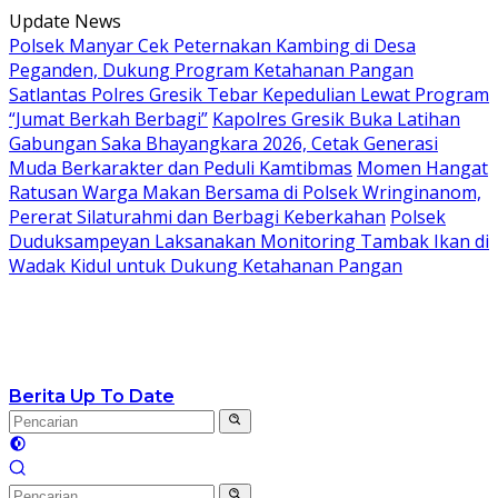
Langsung
Update News
ke
Polsek Manyar Cek Peternakan Kambing di Desa
konten
Peganden, Dukung Program Ketahanan Pangan
Satlantas Polres Gresik Tebar Kepedulian Lewat Program
“Jumat Berkah Berbagi”
Kapolres Gresik Buka Latihan
Gabungan Saka Bhayangkara 2026, Cetak Generasi
Muda Berkarakter dan Peduli Kamtibmas
Momen Hangat
Ratusan Warga Makan Bersama di Polsek Wringinanom,
Pererat Silaturahmi dan Berbagi Keberkahan
Polsek
Duduksampeyan Laksanakan Monitoring Tambak Ikan di
Wadak Kidul untuk Dukung Ketahanan Pangan
Berita Up To Date