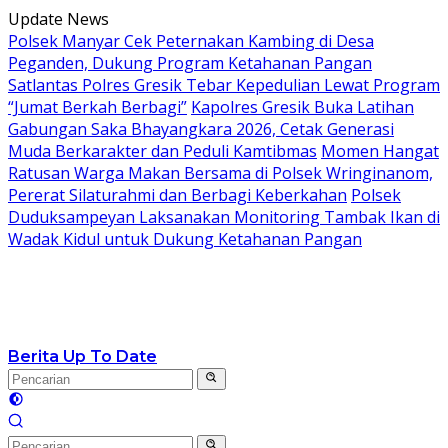
Langsung
Update News
ke
Polsek Manyar Cek Peternakan Kambing di Desa
konten
Peganden, Dukung Program Ketahanan Pangan
Satlantas Polres Gresik Tebar Kepedulian Lewat Program
“Jumat Berkah Berbagi”
Kapolres Gresik Buka Latihan
Gabungan Saka Bhayangkara 2026, Cetak Generasi
Muda Berkarakter dan Peduli Kamtibmas
Momen Hangat
Ratusan Warga Makan Bersama di Polsek Wringinanom,
Pererat Silaturahmi dan Berbagi Keberkahan
Polsek
Duduksampeyan Laksanakan Monitoring Tambak Ikan di
Wadak Kidul untuk Dukung Ketahanan Pangan
Berita Up To Date