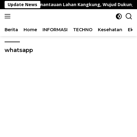
Langsung
ng Lakukan Pemantauan Lahan Kangkung, Wujud Dukungan Po
Update News
ke
konten
Berita
Home
INFORMASI
TECHNO
Kesehatan
Eko
whatsapp