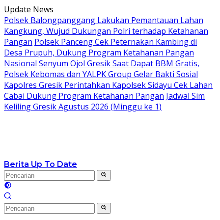
Langsung
Update News
ke
Polsek Balongpanggang Lakukan Pemantauan Lahan
konten
Kangkung, Wujud Dukungan Polri terhadap Ketahanan
Pangan
Polsek Panceng Cek Peternakan Kambing di
Desa Prupuh, Dukung Program Ketahanan Pangan
Nasional
Senyum Ojol Gresik Saat Dapat BBM Gratis,
Polsek Kebomas dan YALPK Group Gelar Bakti Sosial
Kapolres Gresik Perintahkan Kapolsek Sidayu Cek Lahan
Cabai Dukung Program Ketahanan Pangan
Jadwal Sim
Keliling Gresik Agustus 2026 (Minggu ke 1)
Berita Up To Date