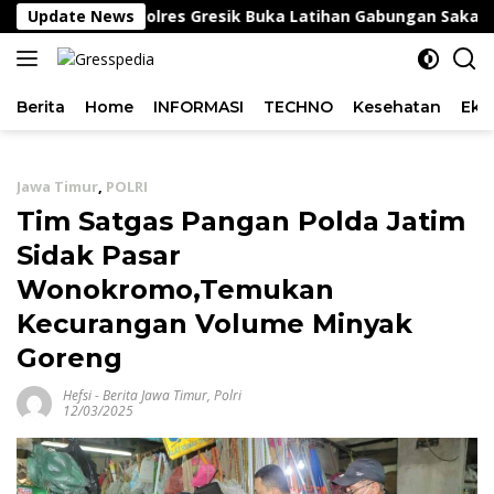
Langsung
Update News
Kapolres Gresik Buka Latihan Gabungan Saka Bhayang
ke
konten
Berita
Home
INFORMASI
TECHNO
Kesehatan
Eko
Jawa Timur
,
POLRI
Tim Satgas Pangan Polda Jatim
Sidak Pasar
Wonokromo,Temukan
Kecurangan Volume Minyak
Goreng
Hefsi
-
Berita Jawa Timur
,
Polri
12/03/2025