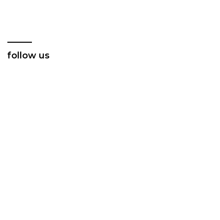
Riding Hari Bhayangkara
Organik Anggota
ke-80
follow us