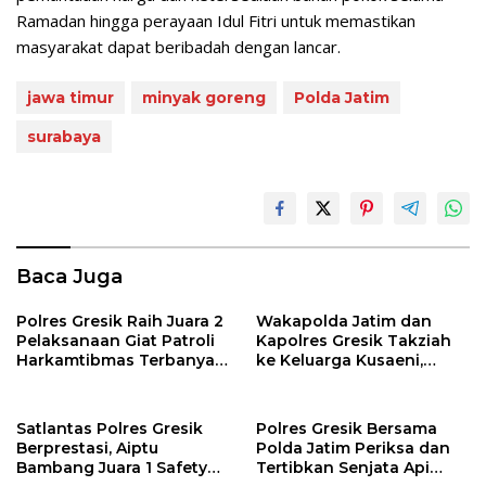
Ramadan hingga perayaan Idul Fitri untuk memastikan
masyarakat dapat beribadah dengan lancar.
jawa timur
minyak goreng
Polda Jatim
surabaya
Baca Juga
Polres Gresik Raih Juara 2
Wakapolda Jatim dan
Pelaksanaan Giat Patroli
Kapolres Gresik Takziah
Harkamtibmas Terbanyak
ke Keluarga Kusaeni,
pada Anev Samapta Polda
Wujud Nyata Kepedulian
Jatim
Polri
Satlantas Polres Gresik
Polres Gresik Bersama
Berprestasi, Aiptu
Polda Jatim Periksa dan
Bambang Juara 1 Safety
Tertibkan Senjata Api