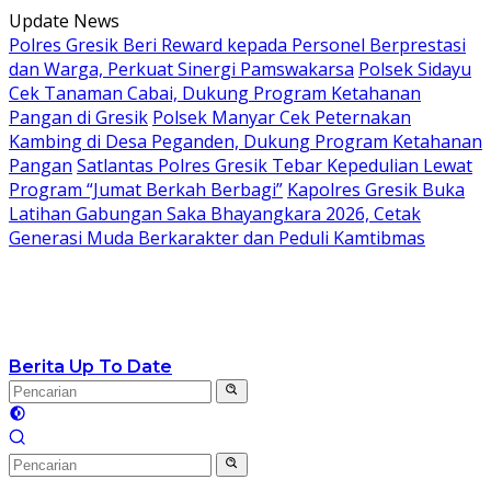
Langsung
Update News
ke
Polres Gresik Beri Reward kepada Personel Berprestasi
konten
dan Warga, Perkuat Sinergi Pamswakarsa
Polsek Sidayu
Cek Tanaman Cabai, Dukung Program Ketahanan
Pangan di Gresik
Polsek Manyar Cek Peternakan
Kambing di Desa Peganden, Dukung Program Ketahanan
Pangan
Satlantas Polres Gresik Tebar Kepedulian Lewat
Program “Jumat Berkah Berbagi”
Kapolres Gresik Buka
Latihan Gabungan Saka Bhayangkara 2026, Cetak
Generasi Muda Berkarakter dan Peduli Kamtibmas
Berita Up To Date