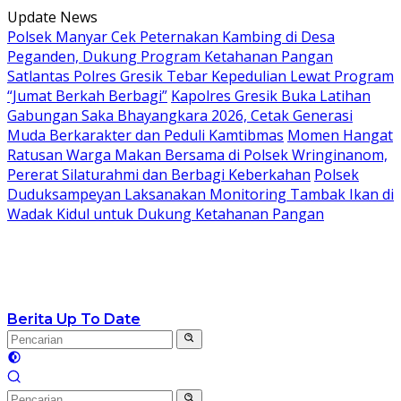
Langsung
Update News
ke
Polsek Manyar Cek Peternakan Kambing di Desa
konten
Peganden, Dukung Program Ketahanan Pangan
Satlantas Polres Gresik Tebar Kepedulian Lewat Program
“Jumat Berkah Berbagi”
Kapolres Gresik Buka Latihan
Gabungan Saka Bhayangkara 2026, Cetak Generasi
Muda Berkarakter dan Peduli Kamtibmas
Momen Hangat
Ratusan Warga Makan Bersama di Polsek Wringinanom,
Pererat Silaturahmi dan Berbagi Keberkahan
Polsek
Duduksampeyan Laksanakan Monitoring Tambak Ikan di
Wadak Kidul untuk Dukung Ketahanan Pangan
Berita Up To Date