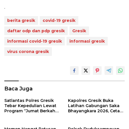
.
berita gresik
covid-19 gresik
daftar odp dan pdp gresik
Gresik
informasi covid-19 gresik
informasi gresik
virus corona gresik
Baca Juga
Satlantas Polres Gresik
Kapolres Gresik Buka
Tebar Kepedulian Lewat
Latihan Gabungan Saka
Program “Jumat Berkah
Bhayangkara 2026, Cetak
Berbagi”
Generasi Muda
Berkarakter dan Peduli
Kamtibmas