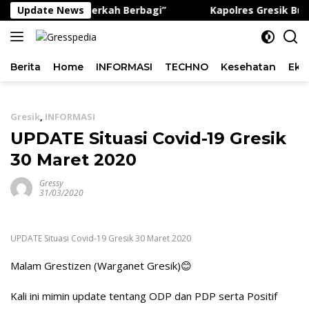
Langsung
ogram “Jumat Berkah Berbagi”
Update News
Kapolres Gresik Buka 
ke
konten
Berita
Home
INFORMASI
TECHNO
Kesehatan
Eko
Gresik
,
INFORMASI
UPDATE Situasi Covid-19 Gresik
30 Maret 2020
Gressy
31/03/2020
UPDATE Situasi Covid-19 Gresik 30 Maret 2020
Malam Grestizen (Warganet Gresik)😊
Kali ini mimin update tentang ODP dan PDP serta Positif