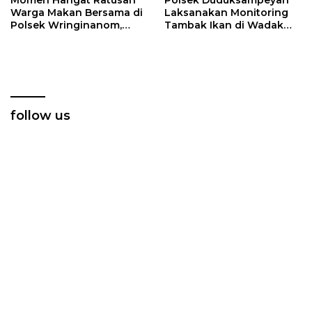
Momen Hangat Ratusan
Polsek Duduksampeyan
Warga Makan Bersama di
Laksanakan Monitoring
Polsek Wringinanom,
Tambak Ikan di Wadak
Pererat Silaturahmi dan
Kidul untuk Dukung
Berbagi Keberkahan
Ketahanan Pangan
follow us