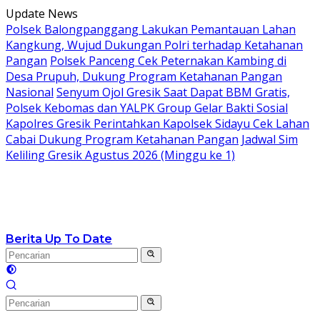
Langsung
Update News
ke
Polsek Balongpanggang Lakukan Pemantauan Lahan
konten
Kangkung, Wujud Dukungan Polri terhadap Ketahanan
Pangan
Polsek Panceng Cek Peternakan Kambing di
Desa Prupuh, Dukung Program Ketahanan Pangan
Nasional
Senyum Ojol Gresik Saat Dapat BBM Gratis,
Polsek Kebomas dan YALPK Group Gelar Bakti Sosial
Kapolres Gresik Perintahkan Kapolsek Sidayu Cek Lahan
Cabai Dukung Program Ketahanan Pangan
Jadwal Sim
Keliling Gresik Agustus 2026 (Minggu ke 1)
Berita Up To Date