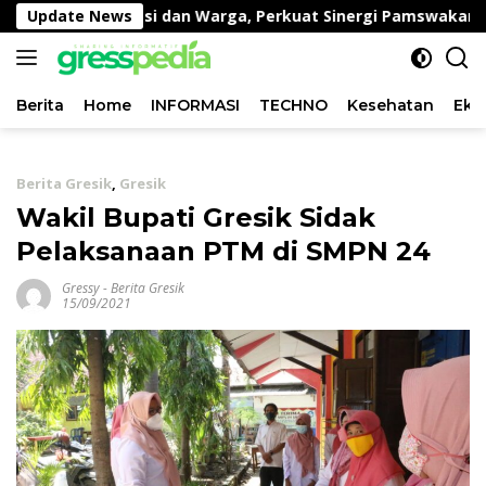
Langsung
l Berprestasi dan Warga, Perkuat Sinergi Pamswakarsa
Update News
ke
konten
Berita
Home
INFORMASI
TECHNO
Kesehatan
Eko
Berita Gresik
,
Gresik
Wakil Bupati Gresik Sidak
Pelaksanaan PTM di SMPN 24
Gressy
-
Berita Gresik
15/09/2021