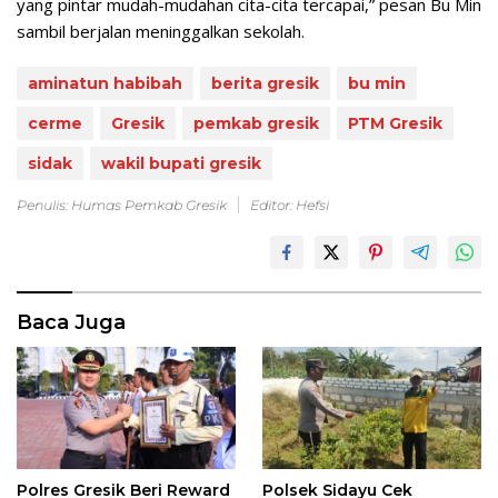
yang pintar mudah-mudahan cita-cita tercapai,” pesan Bu Min
sambil berjalan meninggalkan sekolah.
aminatun habibah
berita gresik
bu min
cerme
Gresik
pemkab gresik
PTM Gresik
sidak
wakil bupati gresik
Penulis: Humas Pemkab Gresik
Editor: Hefsi
Baca Juga
Polres Gresik Beri Reward
Polsek Sidayu Cek