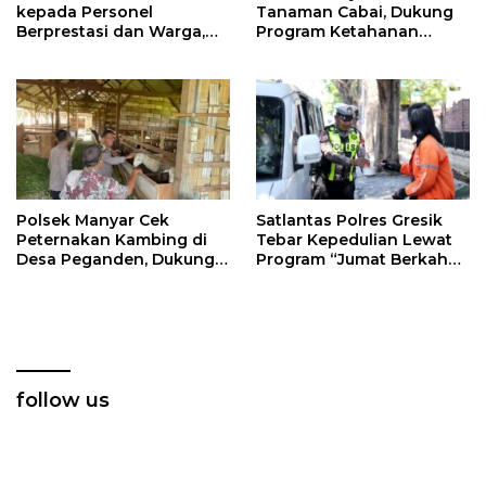
kepada Personel
Tanaman Cabai, Dukung
Berprestasi dan Warga,
Program Ketahanan
Perkuat Sinergi
Pangan di Gresik
Pamswakarsa
Polsek Manyar Cek
Satlantas Polres Gresik
Peternakan Kambing di
Tebar Kepedulian Lewat
Desa Peganden, Dukung
Program “Jumat Berkah
Program Ketahanan
Berbagi”
Pangan
follow us