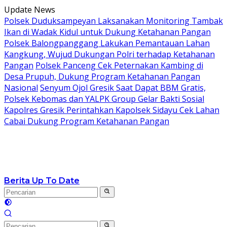
Langsung
Update News
ke
Polsek Duduksampeyan Laksanakan Monitoring Tambak
konten
Ikan di Wadak Kidul untuk Dukung Ketahanan Pangan
Polsek Balongpanggang Lakukan Pemantauan Lahan
Kangkung, Wujud Dukungan Polri terhadap Ketahanan
Pangan
Polsek Panceng Cek Peternakan Kambing di
Desa Prupuh, Dukung Program Ketahanan Pangan
Nasional
Senyum Ojol Gresik Saat Dapat BBM Gratis,
Polsek Kebomas dan YALPK Group Gelar Bakti Sosial
Kapolres Gresik Perintahkan Kapolsek Sidayu Cek Lahan
Cabai Dukung Program Ketahanan Pangan
Berita Up To Date