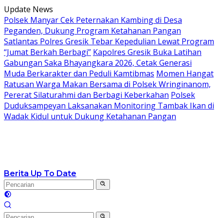
Langsung
Update News
ke
Polsek Manyar Cek Peternakan Kambing di Desa
konten
Peganden, Dukung Program Ketahanan Pangan
Satlantas Polres Gresik Tebar Kepedulian Lewat Program
“Jumat Berkah Berbagi”
Kapolres Gresik Buka Latihan
Gabungan Saka Bhayangkara 2026, Cetak Generasi
Muda Berkarakter dan Peduli Kamtibmas
Momen Hangat
Ratusan Warga Makan Bersama di Polsek Wringinanom,
Pererat Silaturahmi dan Berbagi Keberkahan
Polsek
Duduksampeyan Laksanakan Monitoring Tambak Ikan di
Wadak Kidul untuk Dukung Ketahanan Pangan
Berita Up To Date