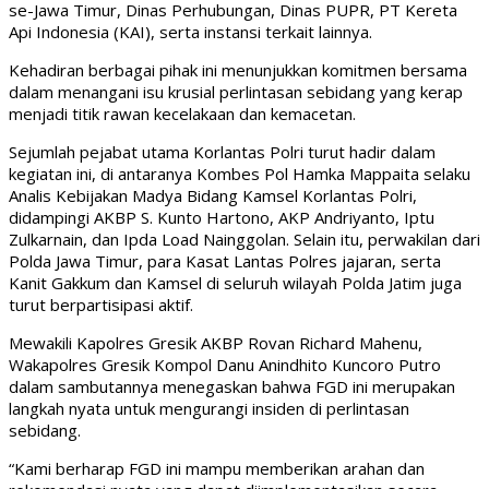
se-Jawa Timur, Dinas Perhubungan, Dinas PUPR, PT Kereta
Api Indonesia (KAI), serta instansi terkait lainnya.
Kehadiran berbagai pihak ini menunjukkan komitmen bersama
dalam menangani isu krusial perlintasan sebidang yang kerap
menjadi titik rawan kecelakaan dan kemacetan.
Sejumlah pejabat utama Korlantas Polri turut hadir dalam
kegiatan ini, di antaranya Kombes Pol Hamka Mappaita selaku
Analis Kebijakan Madya Bidang Kamsel Korlantas Polri,
didampingi AKBP S. Kunto Hartono, AKP Andriyanto, Iptu
Zulkarnain, dan Ipda Load Nainggolan. Selain itu, perwakilan dari
Polda Jawa Timur, para Kasat Lantas Polres jajaran, serta
Kanit Gakkum dan Kamsel di seluruh wilayah Polda Jatim juga
turut berpartisipasi aktif.
Mewakili Kapolres Gresik AKBP Rovan Richard Mahenu,
Wakapolres Gresik Kompol Danu Anindhito Kuncoro Putro
dalam sambutannya menegaskan bahwa FGD ini merupakan
langkah nyata untuk mengurangi insiden di perlintasan
sebidang.
“Kami berharap FGD ini mampu memberikan arahan dan