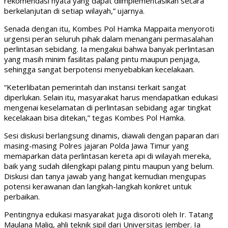
rekomendasi nyata yang dapat diimplementasikan secara
berkelanjutan di setiap wilayah,” ujarnya.
Senada dengan itu, Kombes Pol Hamka Mappaita menyoroti
urgensi peran seluruh pihak dalam menangani permasalahan
perlintasan sebidang. Ia mengakui bahwa banyak perlintasan
yang masih minim fasilitas palang pintu maupun penjaga,
sehingga sangat berpotensi menyebabkan kecelakaan.
“Keterlibatan pemerintah dan instansi terkait sangat
diperlukan. Selain itu, masyarakat harus mendapatkan edukasi
mengenai keselamatan di perlintasan sebidang agar tingkat
kecelakaan bisa ditekan,” tegas Kombes Pol Hamka.
Sesi diskusi berlangsung dinamis, diawali dengan paparan dari
masing-masing Polres jajaran Polda Jawa Timur yang
memaparkan data perlintasan kereta api di wilayah mereka,
baik yang sudah dilengkapi palang pintu maupun yang belum.
Diskusi dan tanya jawab yang hangat kemudian mengupas
potensi kerawanan dan langkah-langkah konkret untuk
perbaikan.
Pentingnya edukasi masyarakat juga disoroti oleh Ir. Tatang
Maulana Maliq, ahli teknik sipil dari Universitas Jember. Ia