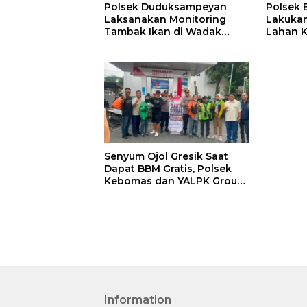
Polsek Duduksampeyan
Polsek
Laksanakan Monitoring
Lakuka
Tambak Ikan di Wadak
Lahan 
Kidul untuk Dukung
Dukunga
Ketahanan Pangan
Ketaha
Senyum Ojol Gresik Saat
Dapat BBM Gratis, Polsek
Kebomas dan YALPK Group
Gelar Bakti Sosial
Information