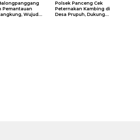
 Balongpanggang
Polsek Panceng Cek
n Pemantauan
Peternakan Kambing di
Kangkung, Wujud
Desa Prupuh, Dukung
n Polri terhadap
Program Ketahanan
nan Pangan
Pangan Nasional