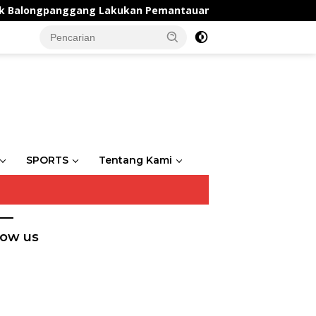
nggang Lakukan Pemantauan Lahan Kangkung, Wujud Dukunga
SPORTS
Tentang Kami
low us