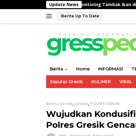
Langsung
sampeyan Laksanakan Monitoring Tambak Ikan di Wadak Kid
Update News
ke
konten
Berita Up To Date
Berita
Home
INFORMASI
T
Seputar Gresik
KULINER
VIRAL
Berita Gresik
,
Gresik
,
POLRES GRESIK
Wujudkan Kondusifit
Polres Gresik Genca
Hefsi
-
Berita Gresik
,
Polres Gresik