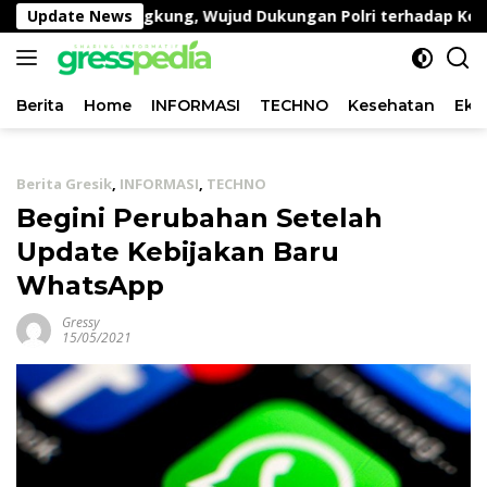
Langsung
Lahan Kangkung, Wujud Dukungan Polri terhadap Ketahana
Update News
ke
konten
Berita
Home
INFORMASI
TECHNO
Kesehatan
Eko
Berita Gresik
,
INFORMASI
,
TECHNO
Begini Perubahan Setelah
Update Kebijakan Baru
WhatsApp
Gressy
15/05/2021