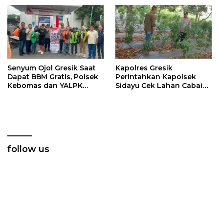
Ketahanan Pangan
Pangan Nasional
Senyum Ojol Gresik Saat
Kapolres Gresik
Dapat BBM Gratis, Polsek
Perintahkan Kapolsek
Kebomas dan YALPK
Sidayu Cek Lahan Cabai
Group Gelar Bakti Sosial
Dukung Program
Ketahanan Pangan
follow us