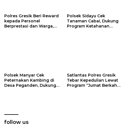
Polres Gresik Beri Reward
Polsek Sidayu Cek
kepada Personel
Tanaman Cabai, Dukung
Berprestasi dan Warga,
Program Ketahanan
Perkuat Sinergi
Pangan di Gresik
Pamswakarsa
Polsek Manyar Cek
Satlantas Polres Gresik
Peternakan Kambing di
Tebar Kepedulian Lewat
Desa Peganden, Dukung
Program “Jumat Berkah
Program Ketahanan
Berbagi”
Pangan
follow us