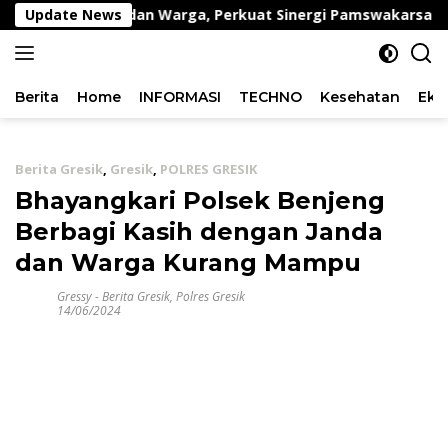
Langsung
el Berprestasi dan Warga, Perkuat Sinergi Pamswakarsa
Update News
ke
konten
Berita
Home
INFORMASI
TECHNO
Kesehatan
Eko
Berita Gresik
,
Gresik
,
POLRES GRESIK
Bhayangkari Polsek Benjeng
Berbagi Kasih dengan Janda
dan Warga Kurang Mampu
Gressy
-
Berita Gresik
,
Polres Gresik
14/06/2024