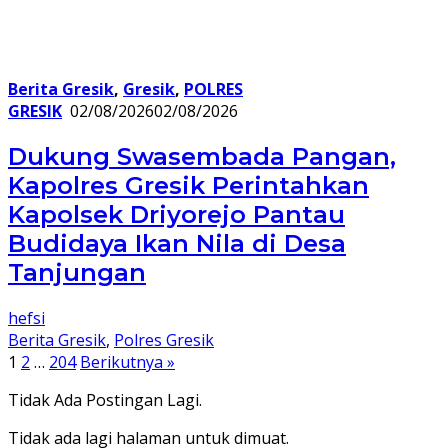
Berita Gresik
,
Gresik
,
POLRES
GRESIK
02/08/2026
02/08/2026
Dukung Swasembada Pangan,
Kapolres Gresik Perintahkan
Kapolsek Driyorejo Pantau
Budidaya Ikan Nila di Desa
Tanjungan
hefsi
Berita Gresik
,
Polres Gresik
Paginasi
1
2
…
204
Berikutnya »
pos
Tidak Ada Postingan Lagi.
Tidak ada lagi halaman untuk dimuat.