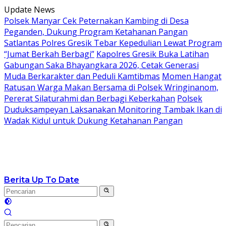
Langsung
Update News
ke
Polsek Manyar Cek Peternakan Kambing di Desa
konten
Peganden, Dukung Program Ketahanan Pangan
Satlantas Polres Gresik Tebar Kepedulian Lewat Program
“Jumat Berkah Berbagi”
Kapolres Gresik Buka Latihan
Gabungan Saka Bhayangkara 2026, Cetak Generasi
Muda Berkarakter dan Peduli Kamtibmas
Momen Hangat
Ratusan Warga Makan Bersama di Polsek Wringinanom,
Pererat Silaturahmi dan Berbagi Keberkahan
Polsek
Duduksampeyan Laksanakan Monitoring Tambak Ikan di
Wadak Kidul untuk Dukung Ketahanan Pangan
Berita Up To Date