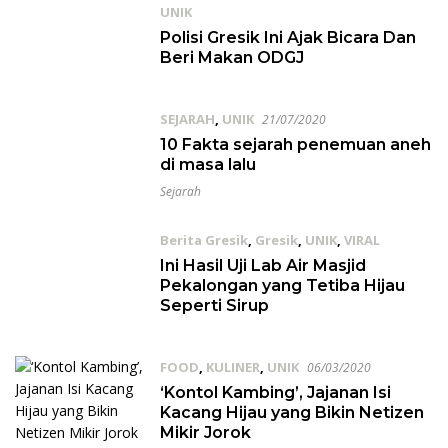
UNIK
25/07/2020
Polisi Gresik Ini Ajak Bicara Dan
Beri Makan ODGJ
SEJARAH
,
UNIK
21/07/2020
10 Fakta sejarah penemuan aneh
di masa lalu
Sejarah
Berita Gresik
,
Gresik
,
UNIK
,
VIRAL
06/03/2020
Ini Hasil Uji Lab Air Masjid
Pekalongan yang Tetiba Hijau
Seperti Sirup
FOOD
,
KULINER
,
UNIK
06/03/2020
‘Kontol Kambing’, Jajanan Isi
Kacang Hijau yang Bikin Netizen
Mikir Jorok