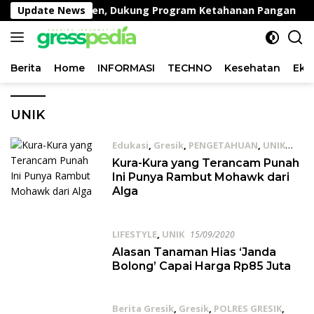
Langsung
 di Desa Peganden, Dukung Program Ketahanan Pangan
Update News
ke
konten
Berita
Home
INFORMASI
TECHNO
Kesehatan
Eko
UNIK
Edukasi
,
Gresik
,
PENGETAHUAN
,
UNIK
19/01/2021
Kura-Kura yang Terancam Punah
Ini Punya Rambut Mohawk dari
Alga
LIFESTYLE
,
UNIK
15/09/2020
Alasan Tanaman Hias ‘Janda
Bolong’ Capai Harga Rp85 Juta
Berita Gresik
,
Gresik
,
POLRES GRESIK
,