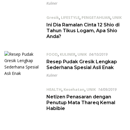
Kuliner
Gresik
,
LIFESTYLE
,
PENGETAHUAN
,
UNIK
26/01/2020
Ini Dia Ramalan Cinta 12 Shio di
Tahun Tikus Logam, Apa Shio
Anda?
FOOD
,
KULINER
,
UNIK
04/10/2019
Resep Pudak Gresik Lengkap
Sederhana Spesial Asli Enak
Kuliner
HEALTH
,
Kesehatan
,
UNIK
14/09/2019
Netizen Penasaran dengan
Penutup Mata Thareq Kemal
Habibie