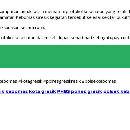
di sampaikan untuk selalu mematuhi protokol kesehatan yang telah
amatan Kebomas Gresik kegiatan tersebut selesai sekitar pukul 
aksanakan secara rutin.
tokol kesehatan dalam kehidupan sehari-hari sebagai upaya unt
 #kebomas #kotagresik #polresgresikresik #polsekkebomas
ik
kebomas
kota gresik
PHBS
polres gresik
polsek ke