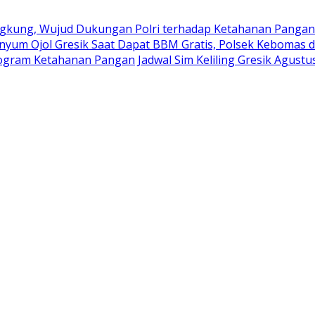
kung, Wujud Dukungan Polri terhadap Ketahanan Pangan
nyum Ojol Gresik Saat Dapat BBM Gratis, Polsek Kebomas d
rogram Ketahanan Pangan
Jadwal Sim Keliling Gresik Agustu