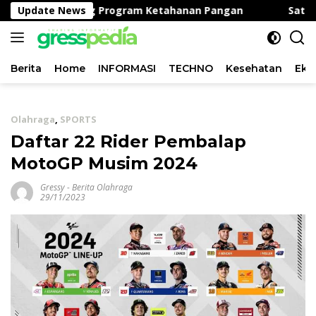
Langsung
nden, Dukung Program Ketahanan Pangan
Update News
Satlantas P
ke
konten
Berita
Home
INFORMASI
TECHNO
Kesehatan
Eko
Olahraga
,
SPORTS
Daftar 22 Rider Pembalap
MotoGP Musim 2024
Gressy
-
Berita Olahraga
29/11/2023