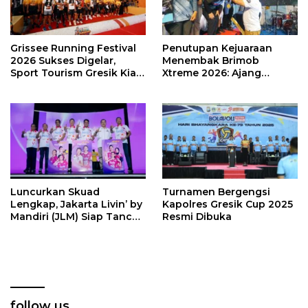
Grissee Running Festival
Penutupan Kejuaraan
2026 Sukses Digelar,
Menembak Brimob
Sport Tourism Gresik Kian
Xtreme 2026: Ajang
Bersinar
Menembak Internasional
Sarat Prestasi dan
Sportivitas
Luncurkan Skuad
Turnamen Bergengsi
Lengkap, Jakarta Livin’ by
Kapolres Gresik Cup 2025
Mandiri (JLM) Siap Tancap
Resmi Dibuka
Gas di Proliga 2026
follow us