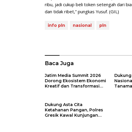
ribu, jadi cukup beli token setengah dari
dan tidak ribet,” pungkas Yusuf. (GIL)
info pln
nasional
pln
Baca Juga
Jatim Media Summit 2026
Dukung
Dorong Ekosistem Ekonomi
Nasional
Kreatif dan Transformasi
Tanama
Beyond Media di Jawa
Lasem S
Timur
Dukung Asta Cita
Ketahanan Pangan, Polres
Gresik Kawal Kunjungan
Mentan Tinjau Gudang
Bulog