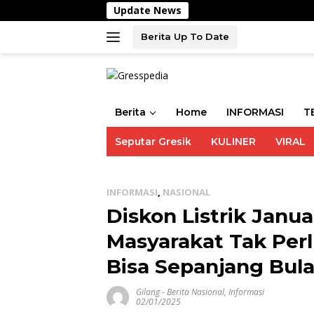
Langsung
Update News
Polsek
ke
konten
Berita Up To Date
Berita
Home
INFORMASI
T
Seputar Gresik
KULINER
VIRAL
INFORMASI
,
NASIONAL
Diskon Listrik Janua
Masyarakat Tak Perl
Bisa Sepanjang Bul
Gilang
-
Berita Nasional
,
Informasi
02/01/2025