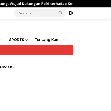
d Dukungan Polri terhadap Ketahanan Pangan
Polse
SPORTS
Tentang Kami
low us