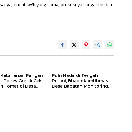
 biasanya, dapat kWh yang sama, prosesnya sangat mudah
 Ketahanan Pangan
Polri Hadir di Tengah
, Polres Gresik Cek
Petani, Bhabinkamtibmas
n Tomat di Desa
Desa Babatan Monitoring
idayu
Perkembangan Tanaman
Jagung