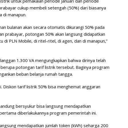
strik untuk pemakaian periode Januari dan periode
prabayar cukup membeli setengah (50%) dari biasanya
a di manapun.
han bulanan akan secara otomatis dikurangi 50% pada
ggan prabayar, potongan 50% akan langsung didapatkan
u di PLN Mobile, di ritel-ritel, di agen, dan di manapun,”
pelanggan 1.300 VA mengungkapkan bahwa dirinya telah
berupa potongan tarif listrik tersebut. Baginya program
ingankan beban belanja rumah tangga.
i. Diskon tarif listrik 50% bisa menghemat anggaran
 Bandung bersyukur bisa langsung mendapatkan
pertama diberlakukannya program pemerintah ini.
an langsung mendapatkan jumlah token (kWh) seharga 200