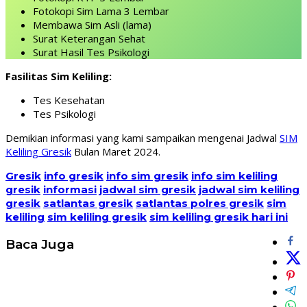
Fotokopi Sim Lama 3 Lembar
Membawa Sim Asli (lama)
Surat Keterangan Sehat
Surat Hasil Tes Psikologi
Fasilitas Sim Keliling:
Tes Kesehatan
Tes Psikologi
Demikian informasi yang kami sampaikan mengenai Jadwal
SIM
Keliling Gresik
Bulan Maret 2024.
Gresik
info gresik
info sim gresik
info sim keliling
gresik
informasi
jadwal sim gresik
jadwal sim keliling
gresik
satlantas gresik
satlantas polres gresik
sim
keliling
sim keliling gresik
sim keliling gresik hari ini
Baca Juga