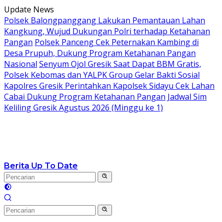
Langsung
Update News
ke
Polsek Balongpanggang Lakukan Pemantauan Lahan
konten
Kangkung, Wujud Dukungan Polri terhadap Ketahanan
Pangan
Polsek Panceng Cek Peternakan Kambing di
Desa Prupuh, Dukung Program Ketahanan Pangan
Nasional
Senyum Ojol Gresik Saat Dapat BBM Gratis,
Polsek Kebomas dan YALPK Group Gelar Bakti Sosial
Kapolres Gresik Perintahkan Kapolsek Sidayu Cek Lahan
Cabai Dukung Program Ketahanan Pangan
Jadwal Sim
Keliling Gresik Agustus 2026 (Minggu ke 1)
Berita Up To Date