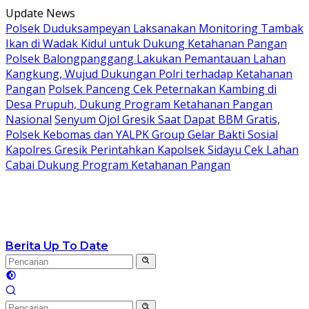
Langsung
Update News
ke
Polsek Duduksampeyan Laksanakan Monitoring Tambak
konten
Ikan di Wadak Kidul untuk Dukung Ketahanan Pangan
Polsek Balongpanggang Lakukan Pemantauan Lahan
Kangkung, Wujud Dukungan Polri terhadap Ketahanan
Pangan
Polsek Panceng Cek Peternakan Kambing di
Desa Prupuh, Dukung Program Ketahanan Pangan
Nasional
Senyum Ojol Gresik Saat Dapat BBM Gratis,
Polsek Kebomas dan YALPK Group Gelar Bakti Sosial
Kapolres Gresik Perintahkan Kapolsek Sidayu Cek Lahan
Cabai Dukung Program Ketahanan Pangan
Berita Up To Date