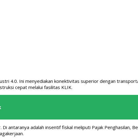
tri 4.0. Ini menyediakan konektivitas superior dengan transporta
truksi cepat melalui fasilitas KLIK.
k
antaranya adalah insentif fiskal meliputi Pajak Penghasilan, Bea C
nagakerjaan.