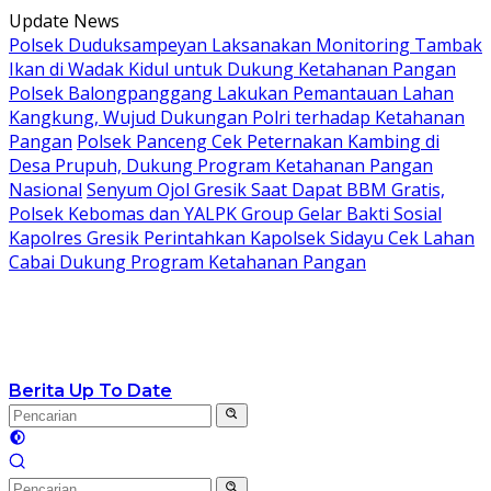
Langsung
Update News
ke
Polsek Duduksampeyan Laksanakan Monitoring Tambak
konten
Ikan di Wadak Kidul untuk Dukung Ketahanan Pangan
Polsek Balongpanggang Lakukan Pemantauan Lahan
Kangkung, Wujud Dukungan Polri terhadap Ketahanan
Pangan
Polsek Panceng Cek Peternakan Kambing di
Desa Prupuh, Dukung Program Ketahanan Pangan
Nasional
Senyum Ojol Gresik Saat Dapat BBM Gratis,
Polsek Kebomas dan YALPK Group Gelar Bakti Sosial
Kapolres Gresik Perintahkan Kapolsek Sidayu Cek Lahan
Cabai Dukung Program Ketahanan Pangan
Berita Up To Date