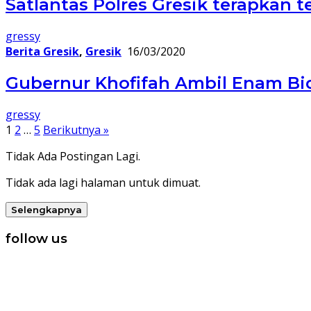
Satlantas Polres Gresik terapkan
gressy
Berita Gresik
,
Gresik
16/03/2020
Gubernur Khofifah Ambil Enam Bi
gressy
Paginasi
1
2
…
5
Berikutnya »
pos
Tidak Ada Postingan Lagi.
Tidak ada lagi halaman untuk dimuat.
Selengkapnya
follow us