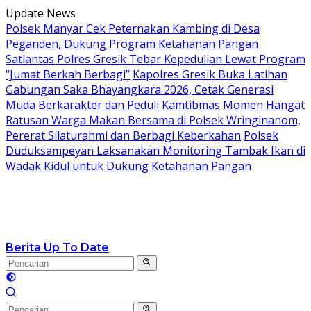
Langsung
Update News
ke
Polsek Manyar Cek Peternakan Kambing di Desa
konten
Peganden, Dukung Program Ketahanan Pangan
Satlantas Polres Gresik Tebar Kepedulian Lewat Program
“Jumat Berkah Berbagi”
Kapolres Gresik Buka Latihan
Gabungan Saka Bhayangkara 2026, Cetak Generasi
Muda Berkarakter dan Peduli Kamtibmas
Momen Hangat
Ratusan Warga Makan Bersama di Polsek Wringinanom,
Pererat Silaturahmi dan Berbagi Keberkahan
Polsek
Duduksampeyan Laksanakan Monitoring Tambak Ikan di
Wadak Kidul untuk Dukung Ketahanan Pangan
Berita Up To Date