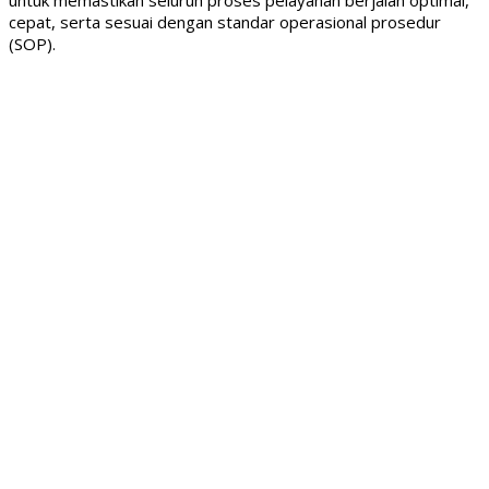
untuk memastikan seluruh proses pelayanan berjalan optimal,
cepat, serta sesuai dengan standar operasional prosedur
(SOP).