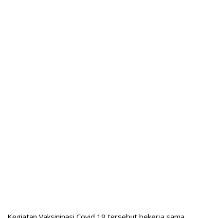
Kegiatan Vaksininasi Covid 19 tersebut bekerja sama