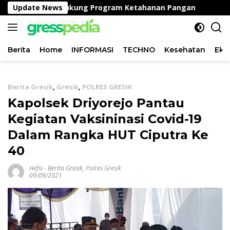
Langsung
 Peganden, Dukung Program Ketahanan Pangan
Update News
Satlan
ke
konten
Berita
Home
INFORMASI
TECHNO
Kesehatan
Eko
Berita Gresik
,
Gresik
,
POLRES GRESIK
Kapolsek Driyorejo Pantau
Kegiatan Vaksininasi Covid-19
Dalam Rangka HUT Ciputra Ke
40
Hefsi
-
Berita Gresik
,
Polres Gresik
09/09/2021