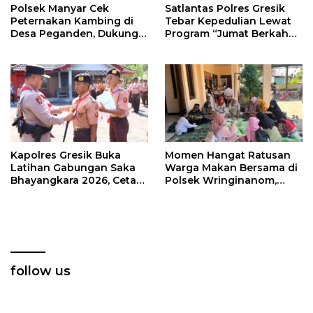
Polsek Manyar Cek
Satlantas Polres Gresik
Peternakan Kambing di
Tebar Kepedulian Lewat
Desa Peganden, Dukung
Program “Jumat Berkah
Program Ketahanan
Berbagi”
Pangan
Kapolres Gresik Buka
Momen Hangat Ratusan
Latihan Gabungan Saka
Warga Makan Bersama di
Bhayangkara 2026, Cetak
Polsek Wringinanom,
Generasi Muda
Pererat Silaturahmi dan
Berkarakter dan Peduli
Berbagi Keberkahan
Kamtibmas
follow us