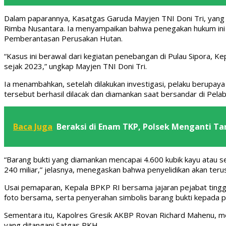
Dalam paparannya, Kasatgas Garuda Mayjen TNI Doni Tri, yang j
Rimba Nusantara. Ia menyampaikan bahwa penegakan hukum i
Pemberantasan Perusakan Hutan.
“Kasus ini berawal dari kegiatan penebangan di Pulau Sipora, K
sejak 2023,” ungkap Mayjen TNI Doni Tri.
Ia menambahkan, setelah dilakukan investigasi, pelaku berupaya
tersebut berhasil dilacak dan diamankan saat bersandar di Pel
Baca Juga
Beraksi di Enam TKP, Polsek Menganti T
“Barang bukti yang diamankan mencapai 4.600 kubik kayu atau se
240 miliar,” jelasnya, menegaskan bahwa penyelidikan akan terus 
Usai pemaparan, Kepala BPKP RI bersama jajaran pejabat tinggi 
foto bersama, serta penyerahan simbolis barang bukti kepada 
Sementara itu, Kapolres Gresik AKBP Rovan Richard Mahenu, me
yang ditangani Satgas PKH.