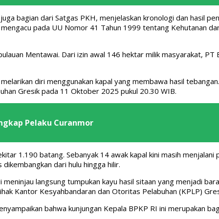
uga bagian dari Satgas PKH, menjelaskan kronologi dan hasil peng
ni mengacu pada UU Nomor 41 Tahun 1999 tentang Kehutanan d
epulauan Mentawai. Dari izin awal 146 hektar milik masyarakat, 
 melarikan diri menggunakan kapal yang membawa hasil tebangan. 
abuhan Gresik pada 11 Oktober 2025 pukul 20.30 WIB.
angkap Pelaku Curanmor
kitar 1.190 batang. Sebanyak 14 awak kapal kini masih menjalani
dikembangkan dari hulu hingga hilir.
meninjau langsung tumpukan kayu hasil sitaan yang menjadi baran
pihak Kantor Kesyahbandaran dan Otoritas Pelabuhan (KPLP) Gre
nyampaikan bahwa kunjungan Kepala BPKP RI ini merupakan bagian