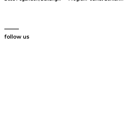
Program Ketahanan
Berbagi”
Pangan
follow us