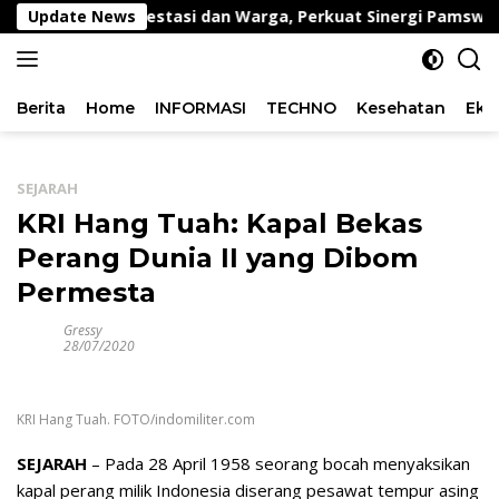
Langsung
rsonel Berprestasi dan Warga, Perkuat Sinergi Pamswakarsa
Update News
ke
konten
Berita
Home
INFORMASI
TECHNO
Kesehatan
Eko
SEJARAH
KRI Hang Tuah: Kapal Bekas
Perang Dunia II yang Dibom
Permesta
Gressy
28/07/2020
KRI Hang Tuah. FOTO/indomiliter.com
SEJARAH
– Pada 28 April 1958 seorang bocah menyaksikan
kapal perang milik Indonesia diserang pesawat tempur asing