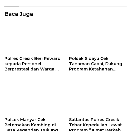
Baca Juga
Polres Gresik Beri Reward
Polsek Sidayu Cek
kepada Personel
Tanaman Cabai, Dukung
Berprestasi dan Warga,
Program Ketahanan
Perkuat Sinergi
Pangan di Gresik
Pamswakarsa
Polsek Manyar Cek
Satlantas Polres Gresik
Peternakan Kambing di
Tebar Kepedulian Lewat
Desa Peganden, Dukung
Program “Jumat Berkah