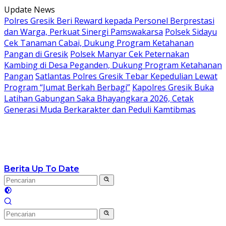
Langsung
Update News
ke
Polres Gresik Beri Reward kepada Personel Berprestasi
konten
dan Warga, Perkuat Sinergi Pamswakarsa
Polsek Sidayu
Cek Tanaman Cabai, Dukung Program Ketahanan
Pangan di Gresik
Polsek Manyar Cek Peternakan
Kambing di Desa Peganden, Dukung Program Ketahanan
Pangan
Satlantas Polres Gresik Tebar Kepedulian Lewat
Program “Jumat Berkah Berbagi”
Kapolres Gresik Buka
Latihan Gabungan Saka Bhayangkara 2026, Cetak
Generasi Muda Berkarakter dan Peduli Kamtibmas
Berita Up To Date