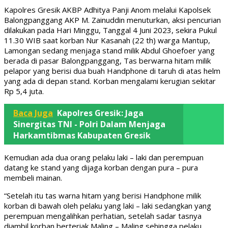
Kapolres Gresik AKBP Adhitya Panji Anom melalui Kapolsek
Balongpanggang AKP M. Zainuddin menuturkan, aksi pencurian
dilakukan pada Hari Minggu, Tanggal 4 Juni 2023, sekira Pukul
11.30 WIB saat korban Nur Kasanah (22 th) warga Mantup,
Lamongan sedang menjaga stand milik Abdul Ghoefoer yang
berada di pasar Balongpanggang, Tas berwarna hitam milik
pelapor yang berisi dua buah Handphone di taruh di atas helm
yang ada di depan stand. Korban mengalami kerugian sekitar
Rp 5,4 juta.
Baca Juga
Kapolres Gresik: Jaga
Sinergitas TNI - Polri Dalam Menjaga
Harkamtibmas Kabupaten Gresik
Kemudian ada dua orang pelaku laki – laki dan perempuan
datang ke stand yang dijaga korban dengan pura – pura
membeli mainan.
“Setelah itu tas warna hitam yang berisi Handphone milik
korban di bawah oleh pelaku yang laki – laki sedangkan yang
perempuan mengalihkan perhatian, setelah sadar tasnya
diambil korban berteriak Maling – Maling sehingga pelaku