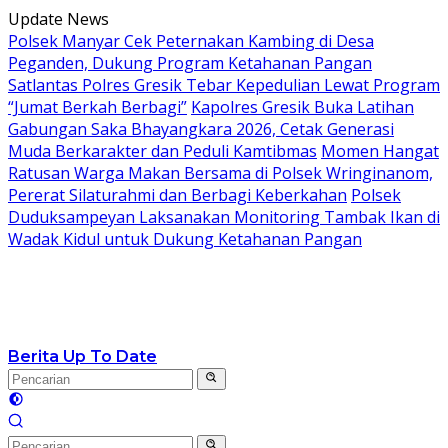
Langsung
Update News
ke
Polsek Manyar Cek Peternakan Kambing di Desa
konten
Peganden, Dukung Program Ketahanan Pangan
Satlantas Polres Gresik Tebar Kepedulian Lewat Program
“Jumat Berkah Berbagi”
Kapolres Gresik Buka Latihan
Gabungan Saka Bhayangkara 2026, Cetak Generasi
Muda Berkarakter dan Peduli Kamtibmas
Momen Hangat
Ratusan Warga Makan Bersama di Polsek Wringinanom,
Pererat Silaturahmi dan Berbagi Keberkahan
Polsek
Duduksampeyan Laksanakan Monitoring Tambak Ikan di
Wadak Kidul untuk Dukung Ketahanan Pangan
Berita Up To Date