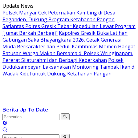
Langsung
Update News
ke
Polsek Manyar Cek Peternakan Kambing di Desa
konten
Peganden, Dukung Program Ketahanan Pangan
Satlantas Polres Gresik Tebar Kepedulian Lewat Program
“Jumat Berkah Berbagi”
Kapolres Gresik Buka Latihan
Gabungan Saka Bhayangkara 2026, Cetak Generasi
Muda Berkarakter dan Peduli Kamtibmas
Momen Hangat
Ratusan Warga Makan Bersama di Polsek Wringinanom,
Pererat Silaturahmi dan Berbagi Keberkahan
Polsek
Duduksampeyan Laksanakan Monitoring Tambak Ikan di
Wadak Kidul untuk Dukung Ketahanan Pangan
Berita Up To Date