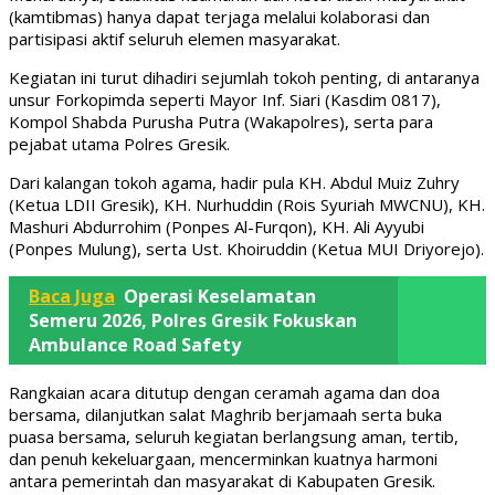
(kamtibmas) hanya dapat terjaga melalui kolaborasi dan
partisipasi aktif seluruh elemen masyarakat.
Kegiatan ini turut dihadiri sejumlah tokoh penting, di antaranya
unsur Forkopimda seperti Mayor Inf. Siari (Kasdim 0817),
Kompol Shabda Purusha Putra (Wakapolres), serta para
pejabat utama Polres Gresik.
Dari kalangan tokoh agama, hadir pula KH. Abdul Muiz Zuhry
(Ketua LDII Gresik), KH. Nurhuddin (Rois Syuriah MWCNU), KH.
Mashuri Abdurrohim (Ponpes Al-Furqon), KH. Ali Ayyubi
(Ponpes Mulung), serta Ust. Khoiruddin (Ketua MUI Driyorejo).
Baca Juga
Operasi Keselamatan
Semeru 2026, Polres Gresik Fokuskan
Ambulance Road Safety
Rangkaian acara ditutup dengan ceramah agama dan doa
bersama, dilanjutkan salat Maghrib berjamaah serta buka
puasa bersama, seluruh kegiatan berlangsung aman, tertib,
dan penuh kekeluargaan, mencerminkan kuatnya harmoni
antara pemerintah dan masyarakat di Kabupaten Gresik.