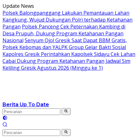
Langsung
Update News
ke
Polsek Balongpanggang Lakukan Pemantauan Lahan
konten
Kangkung, Wujud Dukungan Polri terhadap Ketahanan
Pangan
Polsek Panceng Cek Peternakan Kambing di
Desa Prupuh, Dukung Program Ketahanan Pangan
Nasional
Senyum Ojol Gresik Saat Dapat BBM Gratis,
Polsek Kebomas dan YALPK Group Gelar Bakti Sosial
Kapolres Gresik Perintahkan Kapolsek Sidayu Cek Lahan
Cabai Dukung Program Ketahanan Pangan
Jadwal Sim
Keliling Gresik Agustus 2026 (Minggu ke 1)
Berita Up To Date