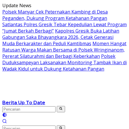
Langsung
Update News
ke
Polsek Manyar Cek Peternakan Kambing di Desa
konten
Peganden, Dukung Program Ketahanan Pangan
Satlantas Polres Gresik Tebar Kepedulian Lewat Program
“Jumat Berkah Berbagi”
Kapolres Gresik Buka Latihan
Gabungan Saka Bhayangkara 2026, Cetak Generasi
Muda Berkarakter dan Peduli Kamtibmas
Momen Hangat
Ratusan Warga Makan Bersama di Polsek Wringinanom,
Pererat Silaturahmi dan Berbagi Keberkahan
Polsek
Duduksampeyan Laksanakan Monitoring Tambak Ikan di
Wadak Kidul untuk Dukung Ketahanan Pangan
Berita Up To Date