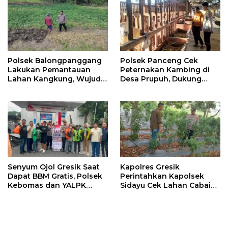
Polsek Balongpanggang
Polsek Panceng Cek
Lakukan Pemantauan
Peternakan Kambing di
Lahan Kangkung, Wujud
Desa Prupuh, Dukung
Dukungan Polri terhadap
Program Ketahanan
Ketahanan Pangan
Pangan Nasional
Senyum Ojol Gresik Saat
Kapolres Gresik
Dapat BBM Gratis, Polsek
Perintahkan Kapolsek
Kebomas dan YALPK
Sidayu Cek Lahan Cabai
Group Gelar Bakti Sosial
Dukung Program
Ketahanan Pangan