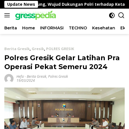
Langsung
Lahan Kangkung, Wujud Dukungan Polri terhadap Ketahanan
Update News
ke
konten
Berita
Home
INFORMASI
TECHNO
Kesehatan
Eko
Berita Gresik
,
Gresik
,
POLRES GRESIK
Polres Gresik Gelar Latihan Pra
Operasi Pekat Semeru 2024
Hefsi
-
Berita Gresik
,
Polres Gresik
19/03/2024