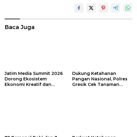
Baca Juga
Jatim Media Summit 2026
Dukung Ketahanan
Dorong Ekosistem
Pangan Nasional, Polres
Ekonomi Kreatif dan
Gresik Cek Tanaman
Transformasi Beyond
Tomat di Desa Lasem
Media di Jawa Timur
Sidayu