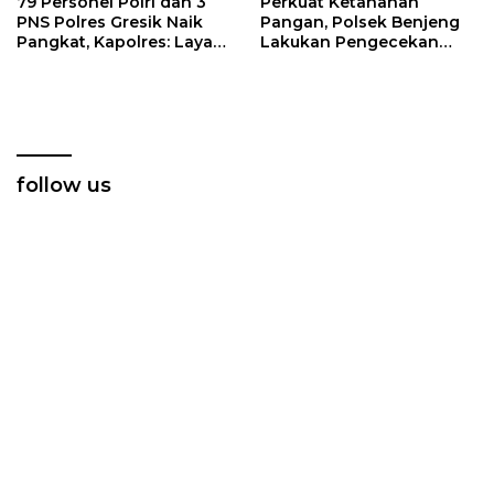
79 Personel Polri dan 3
Perkuat Ketahanan
PNS Polres Gresik Naik
Pangan, Polsek Benjeng
Pangkat, Kapolres: Layani
Lakukan Pengecekan
Masyarakat dengan Hati
Kolam Lele di Bulurejo
follow us