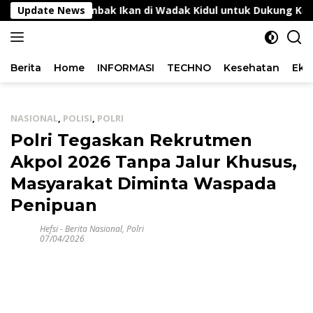
Langsung
itoring Tambak Ikan di Wadak Kidul untuk Dukung Ketahan
Update News
ke
konten
Berita
Home
INFORMASI
TECHNO
Kesehatan
Eko
NASIONAL
,
POLISI
,
POLRI
Polri Tegaskan Rekrutmen
Akpol 2026 Tanpa Jalur Khusus,
Masyarakat Diminta Waspada
Penipuan
Hefsi
-
Berita Nasional
,
Polri
07/04/2026