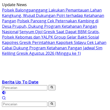
Langsung
Update News
ke
Polsek Balongpanggang Lakukan Pemantauan Lahan
konten
Kangkung, Wujud Dukungan Polri terhadap Ketahanan
Pangan
Polsek Panceng Cek Peternakan Kambing di
Desa Prupuh, Dukung Program Ketahanan Pangan
Nasional
Senyum Ojol Gresik Saat Dapat BBM Gratis,
Polsek Kebomas dan YALPK Group Gelar Bakti Sosial
Kapolres Gresik Perintahkan Kapolsek Sidayu Cek Lahan
Cabai Dukung Program Ketahanan Pangan
Jadwal Sim
Keliling Gresik Agustus 2026 (Minggu ke 1)
Berita Up To Date