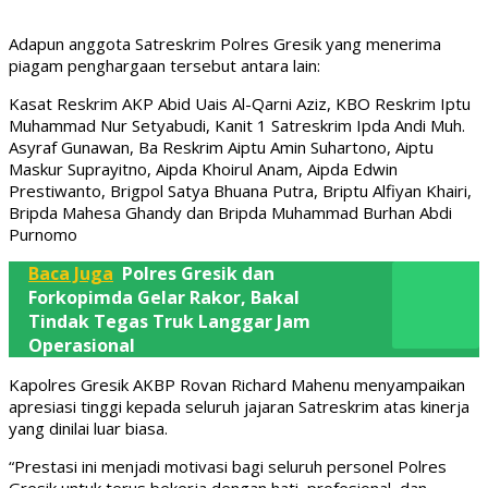
Adapun anggota Satreskrim Polres Gresik yang menerima
piagam penghargaan tersebut antara lain:
Kasat Reskrim AKP Abid Uais Al-Qarni Aziz, KBO Reskrim Iptu
Muhammad Nur Setyabudi, Kanit 1 Satreskrim Ipda Andi Muh.
Asyraf Gunawan, Ba Reskrim Aiptu Amin Suhartono, Aiptu
Maskur Suprayitno, Aipda Khoirul Anam, Aipda Edwin
Prestiwanto, Brigpol Satya Bhuana Putra, Briptu Alfiyan Khairi,
Bripda Mahesa Ghandy dan Bripda Muhammad Burhan Abdi
Purnomo
Baca Juga
Polres Gresik dan
Forkopimda Gelar Rakor, Bakal
Tindak Tegas Truk Langgar Jam
Operasional
Kapolres Gresik AKBP Rovan Richard Mahenu menyampaikan
apresiasi tinggi kepada seluruh jajaran Satreskrim atas kinerja
yang dinilai luar biasa.
“Prestasi ini menjadi motivasi bagi seluruh personel Polres
Gresik untuk terus bekerja dengan hati, profesional, dan