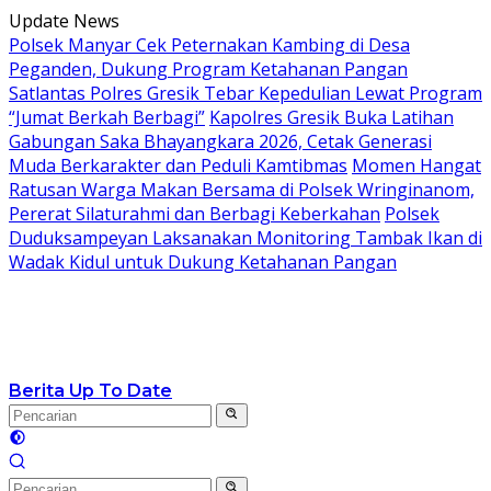
Langsung
Update News
ke
Polsek Manyar Cek Peternakan Kambing di Desa
konten
Peganden, Dukung Program Ketahanan Pangan
Satlantas Polres Gresik Tebar Kepedulian Lewat Program
“Jumat Berkah Berbagi”
Kapolres Gresik Buka Latihan
Gabungan Saka Bhayangkara 2026, Cetak Generasi
Muda Berkarakter dan Peduli Kamtibmas
Momen Hangat
Ratusan Warga Makan Bersama di Polsek Wringinanom,
Pererat Silaturahmi dan Berbagi Keberkahan
Polsek
Duduksampeyan Laksanakan Monitoring Tambak Ikan di
Wadak Kidul untuk Dukung Ketahanan Pangan
Berita Up To Date