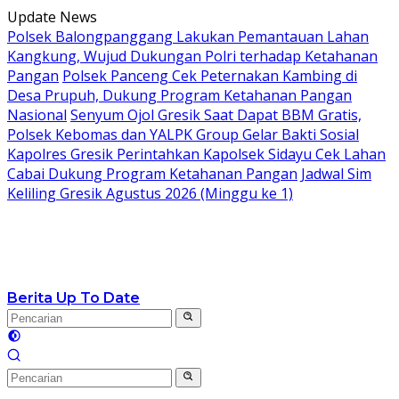
Langsung
Update News
ke
Polsek Balongpanggang Lakukan Pemantauan Lahan
konten
Kangkung, Wujud Dukungan Polri terhadap Ketahanan
Pangan
Polsek Panceng Cek Peternakan Kambing di
Desa Prupuh, Dukung Program Ketahanan Pangan
Nasional
Senyum Ojol Gresik Saat Dapat BBM Gratis,
Polsek Kebomas dan YALPK Group Gelar Bakti Sosial
Kapolres Gresik Perintahkan Kapolsek Sidayu Cek Lahan
Cabai Dukung Program Ketahanan Pangan
Jadwal Sim
Keliling Gresik Agustus 2026 (Minggu ke 1)
Berita Up To Date