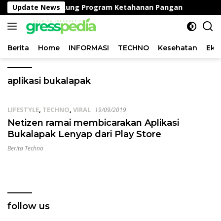
Langsung
sa Peganden, Dukung Program Ketahanan Pangan
Update News
Sat
ke
konten
Berita
Home
INFORMASI
TECHNO
Kesehatan
Eko
aplikasi bukalapak
LIFESTYLE
,
TECHNO
,
VIRAL
19/09/2019
Netizen ramai membicarakan Aplikasi
Bukalapak Lenyap dari Play Store
Berita Techno
follow us